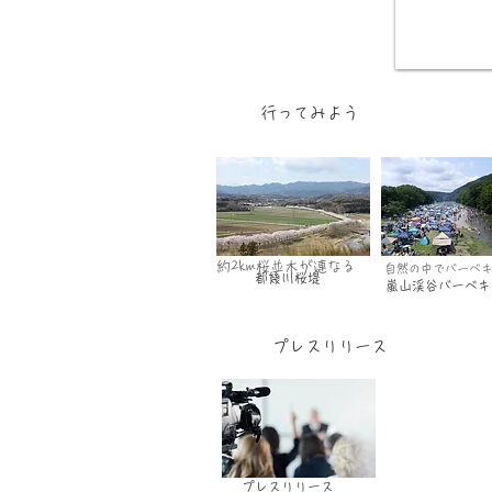
行ってみよう
​約2km桜並木が連なる
自然の中でバーベ
都幾川桜堤
嵐山渓谷バーベキ
プレスリリース
プレスリリース