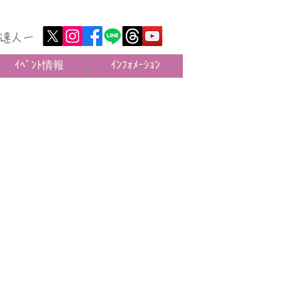
達人ー
ｲﾍﾞﾝﾄ情報
ｲﾝﾌｫﾒｰｼｮﾝ