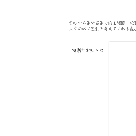
都心から車や電車で約１時間に位
人々の心に感動を与えてくれる嵐
MEICA
特別なお知らせ
ご当地迷路カード
むさし嵐丸くんも仲間入り！
詳しくは
むさし嵐丸グッズページをご覧く
ださい