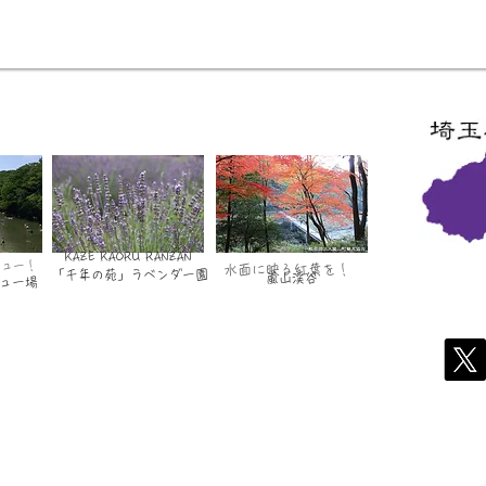
KAZE KAORU RANZAN
キュー！
水面に映る紅葉を！
「千年の苑」ラベンダー園
嵐山渓谷
ュー場