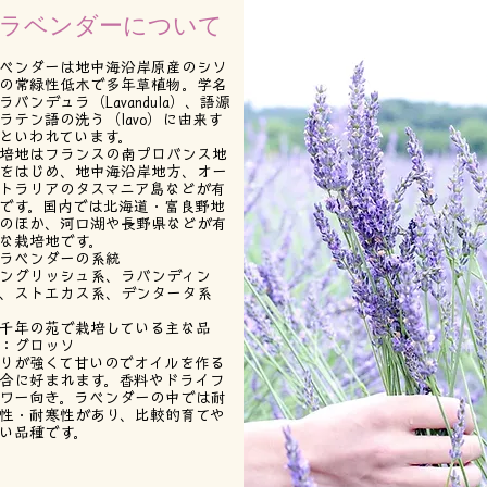
ラベンダーについて
ベンダーは地中海沿岸原産のシソ
の常緑性低木で多年草植物。学名
ラバンデュラ（Lavandula）、語源
ラテン語の洗う（lavo）に由来す
といわれています。
培地はフランスの南プロバンス地
をはじめ、地中海沿岸地方、オー
トラリアのタスマニア島などが有
です。国内では北海道・富良野地
のほか、河口湖や長野県などが有
な栽培地です。
ラベンダーの系統
ングリッシュ系、ラバンディン
、ストエカス系、デンタータ系
千年の苑で栽培している主な品
：グロッソ
りが強くて甘いのでオイルを作る
合に好まれます。香料やドライフ
ワー向き。ラベンダーの中では耐
性・耐寒性があり、比較的育てや
い品種です。