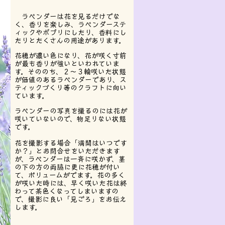
ラベンダーは花を見るだけでな
く、香りを楽しみ、ラベンダーステ
ィックやポプリにしたり、香料にし
たりとたくさんの用途があります。
花穂が濃い色になり、花が咲く寸前
が最も香りが強いといわれていま
す。そののち、２～３輪咲いた状態
が価値のあるラベンダーであり、ス
ティックづくり等のクラフトに向い
ています。
ラベンダーの写真を撮るのには花が
咲いていないので、物足りない状態
です。
花を撮影する場合「満開はいつです
か？」とお問合せをいただきます
が、ラベンダーは一斉に咲かず、茎
の下の方の両脇に更に花穂が付い
て、ボリュームがでます。花の多く
が咲いた時には、早く咲いた花は終
わって茶色くなってしまいますの
で、撮影に良い「見ごろ」をお伝え
します。