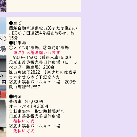
●車で
関越自動車道東松山ICまたは嵐山小
川ICから国道254号経由約8km、約
15分
●駐車場
①メイン駐車場、②臨時駐車場
※左折入場お願いします
​ 9:00～16:00（最終入庫15:00）
①嵐山渓谷観光多目的広場（旧 ラ
ベンダー駐車場）200台
嵐山町鎌形2822－1※ナビには表示
されませんので下記を入力
②嵐山渓谷バーベキュー場 200台
嵐山町鎌形2857
●料金
普通車1台1,000円
オートバイ1台300円
自転車無料 指定駐輪場所へ
①嵐山渓谷観光多目的広場
後払い方式
②嵐山渓谷バーベキュー場
先払い方式