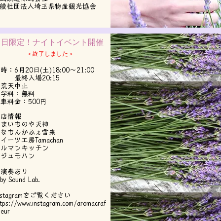
一般社団法人埼玉県物産観光協会
​1日限定！​ナイトイベント開催
＜終了しました＞
時：6月20日(土)18:00～21:00
最終入場20:15
※荒天中止
見学料：無料
車料金：500円
出店情報
うまいものや天神
こなもんかふぇ雪来
イーツ工房Tamachan​
マルマンキッチン
ラジュモハン
生演奏あり
oby Sound Lab.
Instagramをご覧ください
ttps://www.instagram.com/aromacraf
leur