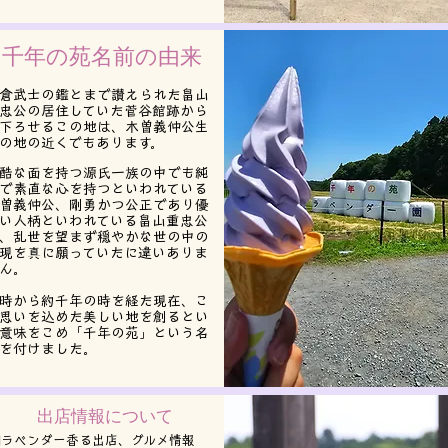
千年の苑名前の由来
倉武士の鑑とまで讃えられた畠山
忠公の居住していた菅谷館跡から
下ろせるこの地は、木曽義仲公生
の地の近くでもあります。
酷な面を持つ源氏一族の中でも純
で素直な心を持つといわれている
曽義仲公、剛勇かつ公正であり優
い人柄といわれている畠山重忠公
、乱世を望まず穏やかな世の中の
現を真に願っていたに違いありま
ん。
時から約千年の時を経た現在、こ
思いを込めた美しい地を創るとい
意味をこめ「千年の苑」という名
を付けました。​
出店情報について
■ラベンダー香る出店、グルメ情報