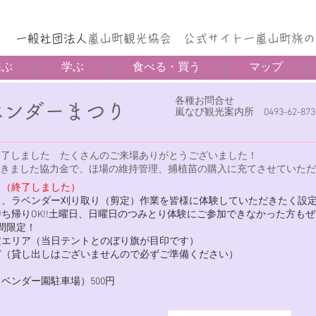
一般社団法人
嵐山町観光協会 公式サイトー嵐山町旅の
遊ぶ
学ぶ
食べる・買う
マップ
各種お問合せ
ベンダーまつり
​嵐なび観光案内所 0493-62-8730
 終了しました たくさんのご来場ありがとうございました！
円 いただきました協力金で、ほ場の維持管理、捕植苗の購入に充てさせていた
＞
（終了しました）
日、ラベンダー刈り取り（剪定）作業を皆様に体験していただきたく設
ち帰りOK!!土曜日、日曜日のつみとり体験にご参加できなかった方も
2時間限定！
定エリア（当日テントとのぼり旗が目印です）
ど（貸し出しはございませんので必ずご準備ください）
ベンダー園駐車場）500円