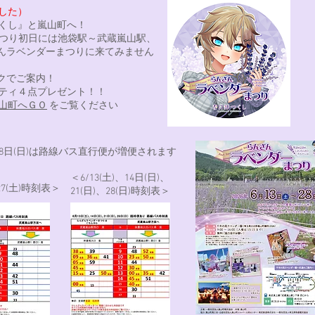
した）
くし』と嵐山町へ！
ーまつり初日には池袋駅～武蔵嵐山駅、
ざんラベンダーまつりに来てみません
クでご案内！
ティ４点プレゼント！！
山町へＧＯ
をご覧ください
日)、28日(日)は路線バス直行便が増便されます
＜6/13(土)、14日(日)、
、27(土)時刻表＞
21(日)、28(日)時刻表＞