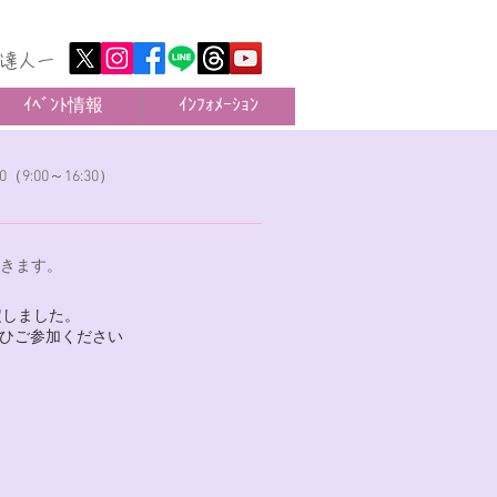
達人ー
ｲﾍﾞﾝﾄ情報
ｲﾝﾌｫﾒｰｼｮﾝ
（9:00～16:30）
だきます。
定しました。
ぜひご参加ください