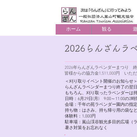
ホーム
観る
2026らんざんラ
​2026年らんざんラベンダーまつり
​皆様からの協力金1,511,000
＜刈り取りイベント開催のお知らせ
らんざんラベンダーまつり終了の翌
もちろん、刈り取ったラベンダーは持
日時：6月29日(月) 9:00～11:00の
会場：千年の苑ラベンダー園内の指
持ち物：はさみ、持ち帰り用の袋な
体験料：1,000円
​駐車場：嵐山渓谷観光多目的広場（ラ
​暑さ対策をお忘れなく