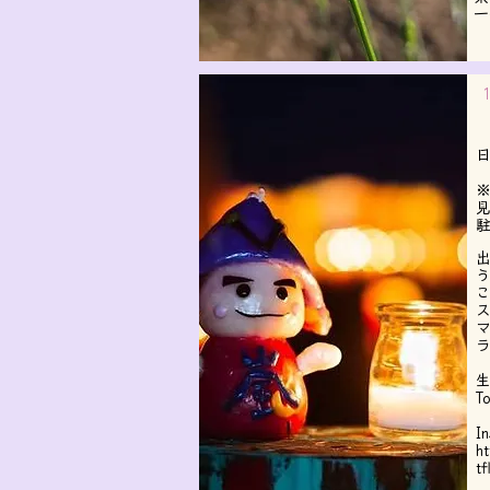
​
日
駐
ス
​T
​
h
tf