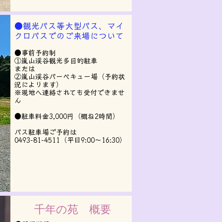
●観光バス等大型バス、マイ
クロバスでのご来場について
●事前予約制
①嵐山渓谷観光多目的駐車
または
②嵐山渓谷バーベキュー場（予約状
況によります）
※現地へ連絡されても受付できませ
ん
●駐車料金3,000円（概ね2時間）
バス駐車場ご予約は
0493-81-4511（平日9:00～16:30）
千年の苑 概要