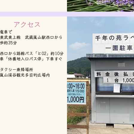
アクセス
電車で
・東武東上線 武蔵嵐山駅西口から
歩約35分
西口から路線バス「と02」約10分
車「休養地入口バス停」下車すぐ
タクシー乗降場所
嵐山渓谷観光多目的広場内