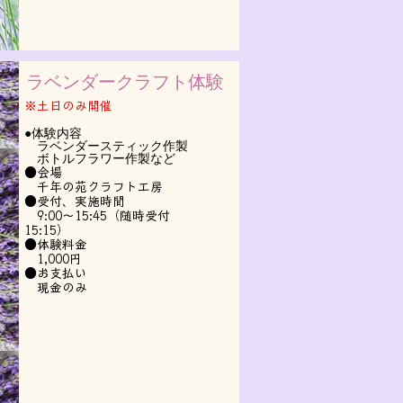
​ラベンダークラフト体験
※土日のみ開催
●体験内容
ラベンダースティック作製
ボトルフラワー作製など
●会場
千年の苑クラフト工房
●受付、実施時間
9:00～15:45（随時受付
15:15）
●体験料金
1,000円
●お支払い
現金のみ