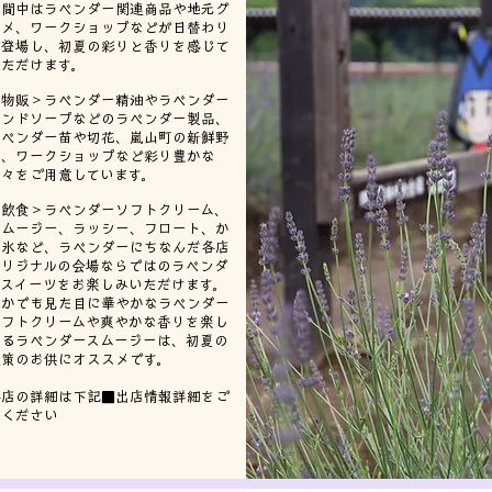
期間中はラベンダー関連商品や地元グ
ルメ、ワークショップなどが日替わり
で登場し、初夏の彩りと香りを感じて
いただけます。
＜物販＞ラベンダー精油やラベンダー
ハンドソープなどのラベンダー製品、
ラベンダー苗や切花、嵐山町の新鮮野
菜、ワークショップなど彩り豊かな
品々をご用意しています。
＜飲食＞ラベンダーソフトクリーム、
スムージー、ラッシー、フロート、か
き氷など、ラベンダーにちなんだ各店
オリジナルの会場ならではのラベンダ
ースイーツをお楽しみいただけます。
なかでも見た目に華やかなラベンダー
ソフトクリームや爽やかな香りを楽し
めるラベンダースムージーは、初夏の
散策のお供にオススメです。
​各店の詳細は下記■出店情報詳細をご
覧ください