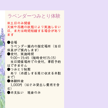
ラベンダーつみとり体験
※土日のみ開催
天候や花穂の状態により実施しない
日、または時間短縮する場合があり
ます
●会場
ラベンダー園内の指定場所（当日
係員がご案内します）
●受付、実施時間
9:00～15:45（随時受付15:15）
当日開催場所での受付。事前予約
はできません
●つみとり制限
あり（お渡しする筒に収まる本数
まで）
●体験料金
1,000円（はさみ貸出し費用を含
む）
●お支払い 現金のみ