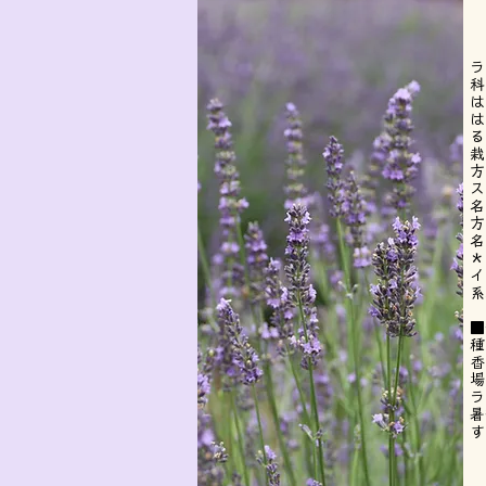
ラ
科
は
は
る
栽
方
ス
名
方
名
＊
イ
系
■
種
香
場
ラ
暑
す