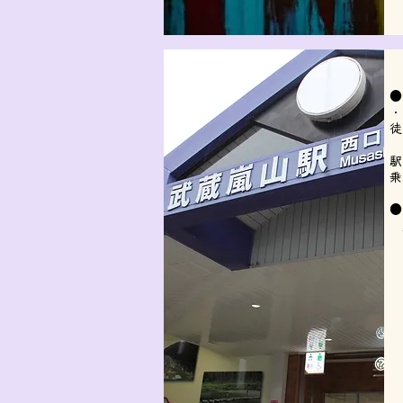
●
​
徒
駅
乗
●