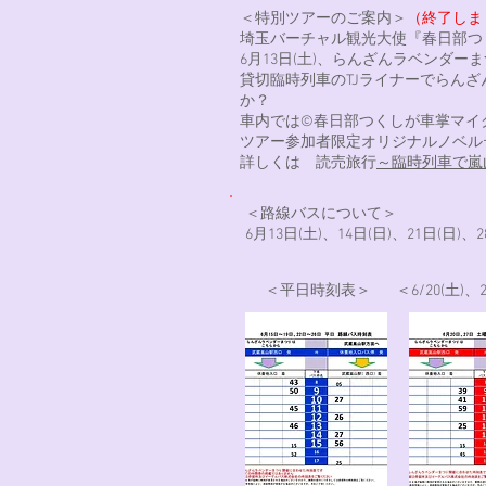
＜特別ツアーのご案内＞
（終了しま
埼玉バーチャル観光大使『春日部つ
6月13日(土)、らんざんラベンダ
貸切臨時列車のTJライナーでらん
か？
車内では©春日部つくしが車掌マイ
ツアー参加者限定オリジナルノベル
詳しくは 読売旅行
～臨時列車で嵐
＜路線バスについて＞
6月13日(土)、14日(日)、21日(
＜平日時刻表＞
＜6/20(土)