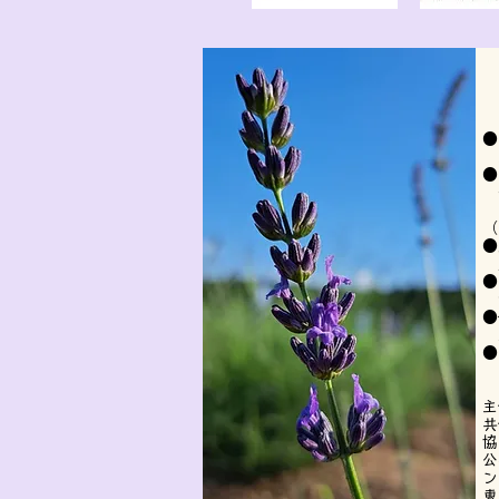
●
2
​
出
（
​
嵐
​
9
​
​
無
主
共
協
公
ン
東