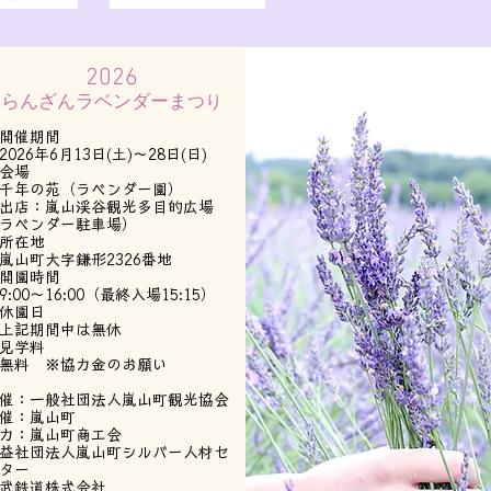
​2026
らんざんラベンダーま
つり
開催期間
026年6月13日(土)～28日(日)
●会場
千年の苑（ラベンダー園）
店：嵐山渓谷観光多目的広場
ラベンダー駐車場）
●所在地
山町大字鎌形2326番地
●開園時間
:00～16:00（最終入場15:15）
●休園日
上記期間中は無休
●見学料
料 ※協力金のお願い​
催：一般社団法人嵐山町観光協会
催：嵐山町
力：嵐山町商工会
益社団法人嵐山町シルバー人材セ
ター
武鉄道株式会社