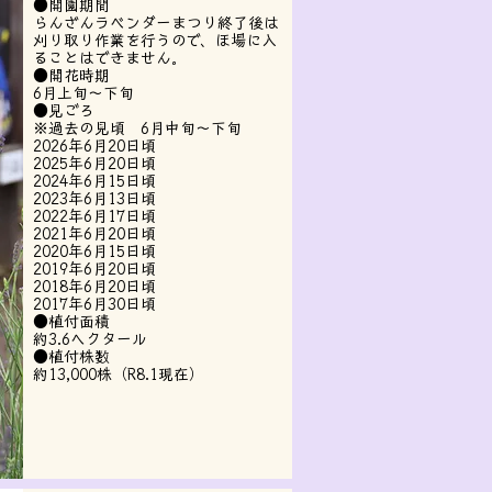
●開園期
間
らんざんラベンダーまつり終了後は
刈り取り作業を行うので、ほ場に入
ることはできません。
​●開花時期
6月上旬～下旬
​●見ごろ
※過去の見頃 6月中旬～下旬
​2026年6月20日頃
2025年6月20日頃
2024年6月15日頃
2023年6月13日頃
2022年6月17日頃
2021年6月20日頃
2020年6月15日頃
2019年6月20日頃
2018年6月20日頃
2017年6月30日頃
●植付面積
約3.6ヘクタール
​●植付株数
​約13,000株（R8.1現在）