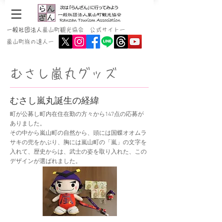
一般社団法人
嵐山町観光協会 公式サイトー
嵐山町旅の達人ー
むさし嵐丸グッズ
むさし嵐丸誕生の経緯
町が公募し町内在住在勤の方々から147点の応募が
ありました。
その中から嵐山町の自然から、頭には国蝶オオムラ
サキの兜をかぶり、胸には嵐山町の「嵐」の文字を
入れて、歴史からは、武士の姿を取り入れた、この
デザインが選ばれました。