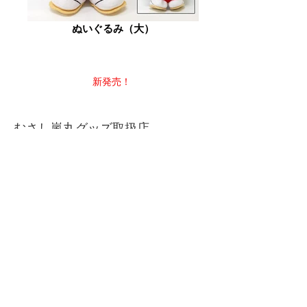
ぬいぐるみ（大）
新発売！
むさし嵐丸グッズ取扱店
嵐山町ステーションプラザ嵐なび
■所在地 ：嵐山町菅谷100-4 （武蔵嵐山駅西口構
内）
地図
■電話番号：0493-81-4511
■営業時間：9:00～16:45
■定休日 ：年末年始、月曜日（祝日の場合は翌
日）
嵐山農産物直売所
■所在地 ：嵐山町千手堂686-1
地図