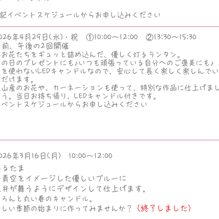
記​イベントスケジュールからお申し込みください
026年4月29日(水)・祝 ①10:00～12:00 ②13:30～15:30
午前、午後の2回開催
春お花たちをギュッと詰め込んだ、優しく灯るランタン。
母の日のプレゼントにも♪いつも頑張っている自分へのご褒美にも♪
火を使わないLEDキャンドルなので、安心して長く楽しく楽しんでい
ただけます。
嵐山産のお花や、カーネーションも使って、特別な作品に仕上げま
ょう。当日お持ち帰り、LEDキャンドル付きです。
​イベントスケジュールからお申し込みください
026年3月16日(月) 10:00～12:00
はるたま
～青空をイメージした優しいブルーに
花弁が舞うようにデザインして仕上げます。
ころんと丸い春のキャンドル。
（終了しました）
​新しい季節の始まりに作ってみませんか？