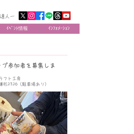
達人ー
ｲﾍﾞﾝﾄ情報
ｲﾝﾌｫﾒｰｼｮﾝ
ップ参加者を募集しま
ラフト工房
形2326（駐車場あり）