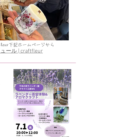
eur
下記ホームページから
 | craftfleur
特