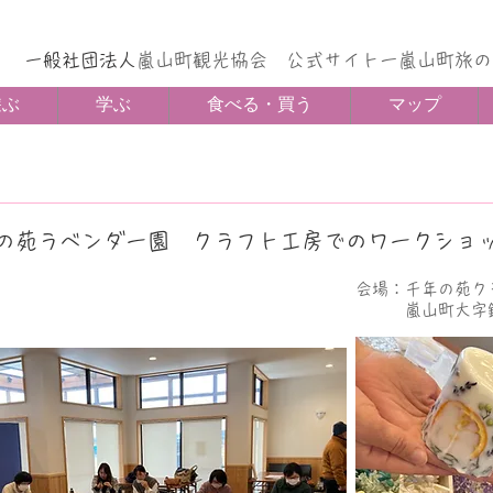
一般社団法人
嵐山町観光協会 公式サイトー嵐山町旅の
遊ぶ
学ぶ
食べる・買う
マップ
の苑ラベンダー園 クラフト工房でのワークショ
す
会場：千年の苑ク
​ 嵐山町大字鎌