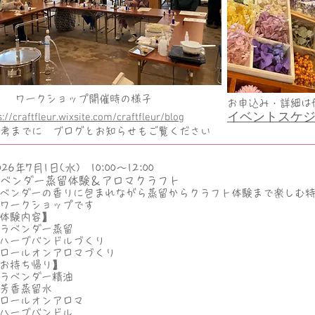
ワークショップ開催時の様子
お申込み・詳細はfl
イベントスケジュール
s://craftfleur.wixsite.com/craftfleur/blog
考までに ブログとお知らせもご覧ください
026年7月1日(水) 10:00～12:00
ベンダー蒸留体験＆アロマクラフト
ベンダーの香りに包まれながら蒸留からクラフト体験まで楽しむ
ワークショップです
体験内容】
ラベンダー蒸留
ハーブバンドルづくり
・ロールオンアロマづくり
お持ち帰り】
ラベンダー精油
芳香蒸留水
ロールオンアロマ
・ハーブバンドル