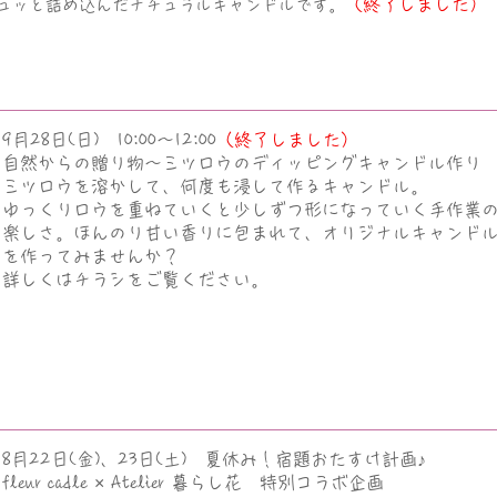
（終了しました）
ュッと詰め込んだナチュラルキャンドルです。
9月28日(日) 10:00～12:00
（終了しました）
自然からの贈り物～
ミツロウのディッピングキャンドル作り
ミツロウを溶かして、何度も浸して作るキャンドル。
ゆっくりロウを重ねていくと少しずつ形になっていく手作業
楽しさ。
ほんのり甘い香りに包まれて、オリジナルキャンド
を作ってみませんか？
詳しくはチラシをご覧ください。
8月22日(金)、23日(土) 夏休み！宿題おたすけ計画♪
​fleur cadle × Atelier 暮らし花 特別コラボ企画