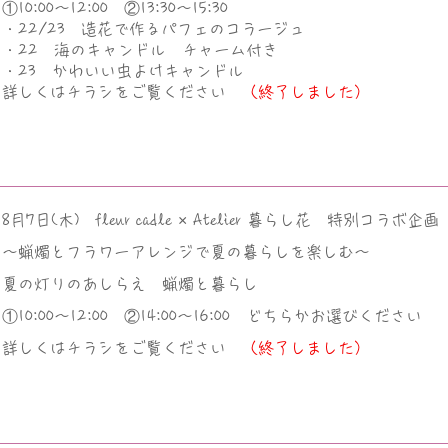
​①10:00～12:00 ②13:30～15:30
・22/23 造花で作るパフェのコラージュ
・22 海のキャンドル チャーム付き
・23 かわいい虫よけキャンドル
​詳しくはチラシをご覧ください
（終了しました）
8月7日(木) ​fleur cadle × Atelier 暮らし花 特別コラボ企画
～蝋燭とフラワーアレンジで夏の暮らしを楽しむ～
夏の灯りのあしらえ
​蝋燭と暮らし
​①10:00～12:00 ②14:00～16:00 どちらかお選びください
​詳しくはチラシをご覧ください
（終了しました）