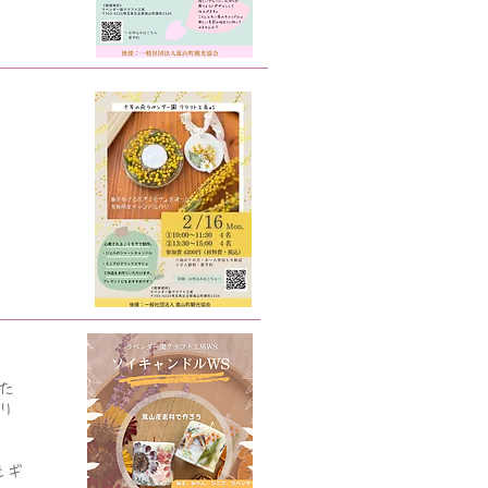
た
リ
をギ