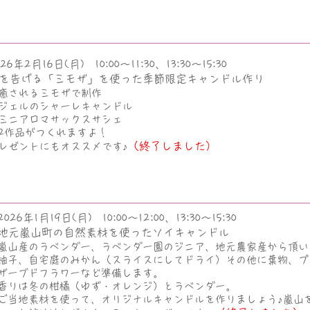
026年2月16日(月) 10:00～11:30、13:30～15:30
を告げる「ミモザ
」を使った季節限定キャンドル作り
癒されるミモザで制作
ジェルのシャーレキャンドル
ミニアロマサックスサシェ
の2作品がつくれますよ！
（終了しました）
プレゼントにもオススメです♪
2026年1月19日(月) 10:00～12:00、13:30～15:30
地元嵐山町の自然素材を使ったソイキャンドル
嵐山産のラベンダー、ラベンダー園のジニア、地元農家産から頂い
柚子、自宅庭のみかん（スライスにしてドライ）その他に葉物、プ
ザーブドフラワーなど準備します。
香りは冬の柑橘（ゆず・オレンジ）とラベンダー。
ご当地素材を使って、オリジナルキャンドルを作りましょう♪嵐山