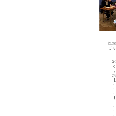
http
ご参
2
ラ
ラ
別
【
・
・
​
【
・
・
・
​